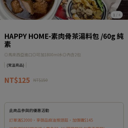
1
/
4
HAPPY HOME-素肉骨茶湯料包 /60g 純
素
◎馬來西亞進口◎可加1800ml水◎內含2包
{常溫商品}
NT$125
NT$150
此商品參與的優惠活動
訂單滿$2000，享御品麻油猴頭菇，加價購$145