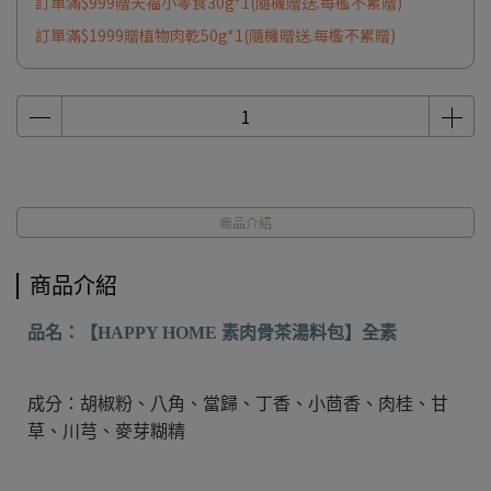
訂單滿$999贈天福小零食30g*1(隨機贈送.每檻不累贈)
訂單滿$1999贈植物肉乾50g*1(隨機贈送.每檻不累贈)
商品介紹
商品介紹
品名：【
HAPPY HOME
素肉骨茶湯料包】全素
成分：胡椒粉、八角、當歸、丁香、小茴香、肉桂、甘
草、川芎、麥芽糊精