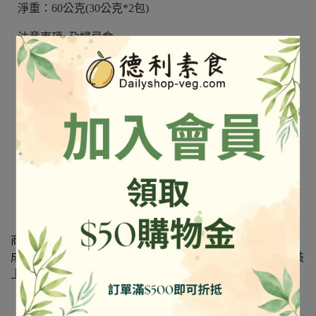
淨重：
60
公克
(30
公克
*2
包
)
注意事項
:
孕婦忌食
保存方法： 為確保產品品質，產品請存放於陰涼乾燥
處。
產地： 馬來西亞
60g大包裝(內含2包30g)，完美展現道地的原汁原味
無添加香料、味精、獨家中藥材細磨製成
湯品、火鍋-輕鬆簡單料理
全素無五辛、無添加防腐劑
注意事項
:
孕婦忌食
商品照.文字出自官網
成份及營養標示如圖所示，若與圖片有差異時，以實際包裝
上標示為準