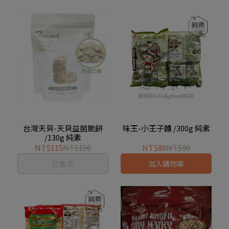
台灣天貝-天貝益菌脆餅
味王-小王子麵 /300g 純素
/130g 純素
NT$115
NT$150
NT$80
NT$90
已售完
加入購物車