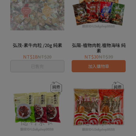
弘茂-素牛肉粒 /20g 純素
弘陽-植物肉乾.植物海味 純
素
NT$18
NT$20
NT$30
NT$39
已售完
加入購物車