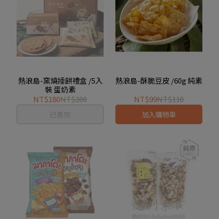
熱浪島-窯燒捶餅禮盒 /5入
熱浪島-酥脆豆皮 /60g 純素
裝 蛋奶素
NT$180
NT$200
NT$99
NT$110
已售完
加入購物車