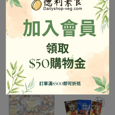
富貴香-辣味素香鬆 /300g
尚緣-海苔杏仁片 / 40g 純
純素
素
NT$140
NT$155
NT$85
NT$100
加入購物車
加入購物車