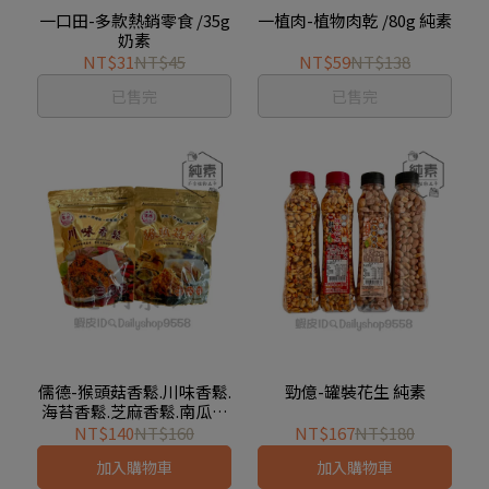
一口田-多款熱銷零食 /35g
一植肉-植物肉乾 /80g 純素
奶素
NT$31
NT$45
NT$59
NT$138
已售完
已售完
儒德-猴頭菇香鬆.川味香鬆.
勁億-罐裝花生 純素
海苔香鬆.芝麻香鬆.南瓜香
鬆.紅毛苔香鬆 純素
NT$140
NT$160
NT$167
NT$180
加入購物車
加入購物車