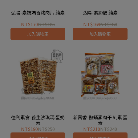
弘陽-素媽媽香烤肉片 純素
弘陽-素蹄筋 純素
NT$170
NT$185
NT$169
NT$180
加入購物車
加入購物車
徳利素食-養生沙琪瑪 蛋奶
新萬香-熱銷素肉干 純素 蛋
素
素
NT$190
NT$250
NT$210
NT$240