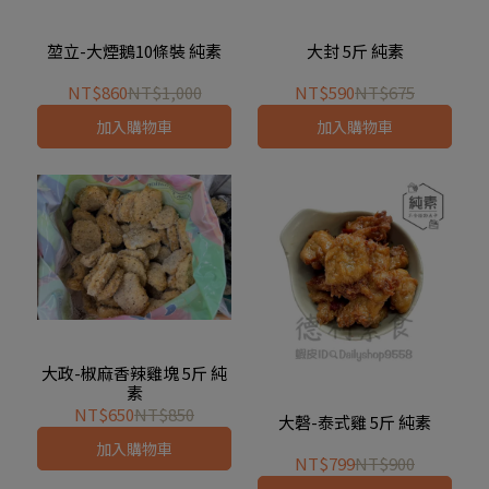
堃立-大煙鵝10條裝 純素
大封 5斤 純素
NT$860
NT$1,000
NT$590
NT$675
加入購物車
加入購物車
大政-椒麻香辣雞塊 5斤 純
素
NT$650
NT$850
大磬-泰式雞 5斤 純素
加入購物車
NT$799
NT$900