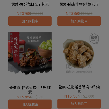
儒慧-香酥魚柳 5斤 純素
儒齋-純素炸物(排類) 5斤
NT$760
NT$900
NT$750
NT$850
加入購物車
加入購物車
全廣-植物塔香酥塊 5斤 純
優植肉-韓式火烤牛 5斤 純
素
素
NT$750
NT$1,000
NT$785
NT$850
加入購物車
加入購物車