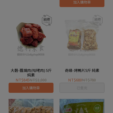
加入購物車
大磬-醬燒肉(咕咾肉) 5斤
奇緣-烤鴨片5斤 純素
純素
NT$845
NT$1,000
NT$680
NT$780
加入購物車
已售完