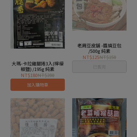
老周豆皮舖 -醬燒豆包
/500g 純素
NT$125
NT$150
大瑪-卡拉雞腿捲3入(檸檬
已售完
椒鹽) /195g 純素
NT$180
NT$200
加入購物車