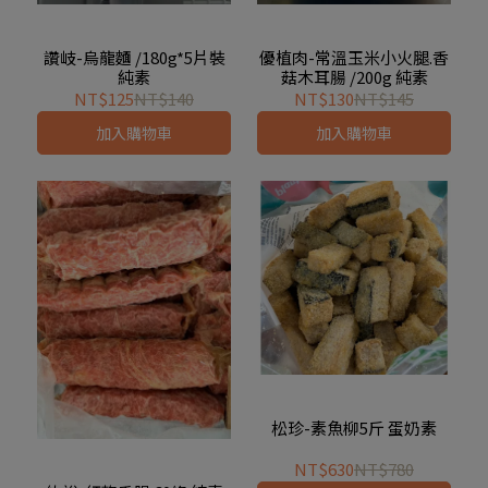
讚岐-烏龍麵 /180g*5片裝
優植肉-常溫玉米小火腿.香
純素
菇木耳腸 /200g 純素
NT$125
NT$140
NT$130
NT$145
加入購物車
加入購物車
松珍-素魚柳5斤 蛋奶素
NT$630
NT$780