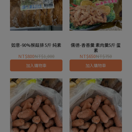
如意-90%猴菇排 5斤 純素
儒德-香善羹 素肉羹5斤 蛋
素
NT$800
NT$1,000
NT$650
NT$750
加入購物車
加入購物車