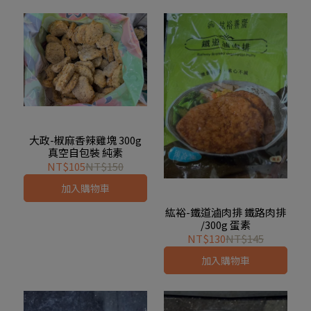
大政-椒麻香辣雞塊 300g
真空自包裝 純素
NT$105
NT$150
加入購物車
紘裕-鐵道滷肉排 鐵路肉排
/300g 蛋素
NT$130
NT$145
加入購物車