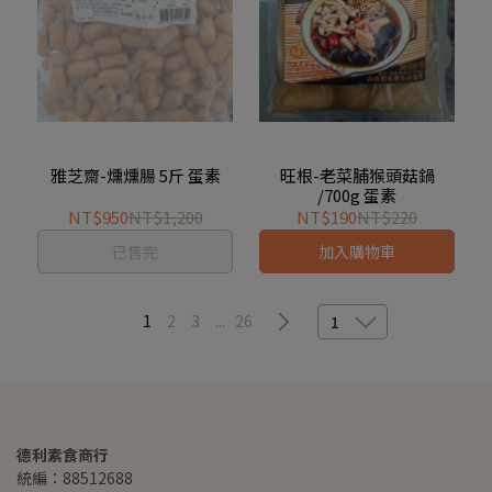
雅芝齋-燻燻腸 5斤 蛋素
旺根-老菜脯猴頭菇鍋
/700g 蛋素
NT$950
NT$1,200
NT$190
NT$220
已售完
加入購物車
1
2
3
...
26
1
德利素食商行
統編：88512688