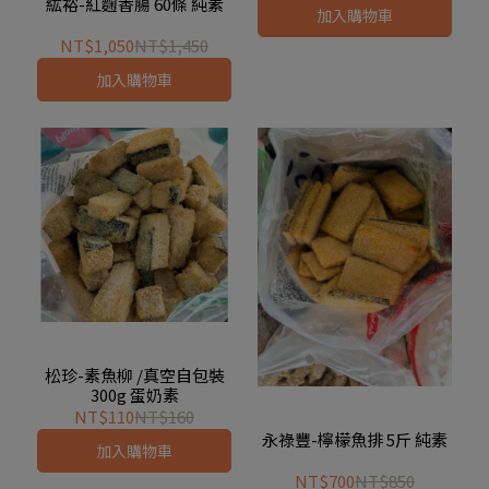
紘裕-紅麴香腸 60條 純素
加入購物車
NT$1,050
NT$1,450
加入購物車
松珍-素魚柳 /真空自包裝
300g 蛋奶素
NT$110
NT$160
永祿豐-檸檬魚排 5斤 純素
加入購物車
NT$700
NT$850