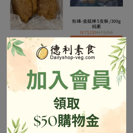
秋峰-金菇棒 5支裝 /300g
純素
NT$230
NT$250
加入購物車
普弘-鐵路肉排 /3000g 純
素
NT$909
NT$1,200
加入購物車
富源成-非基改炸豆腸