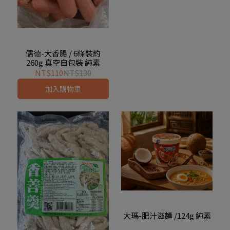
儒德-大香腸 / 6條裝約
260g 真空自包裝 純素
NT$110
NT$130
加入購物車
大瑪-肥汁滋麵 /124g 純素