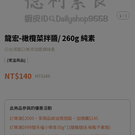
1
/
3
龍宏-橄欖菜拌醬/ 260g 純素
◎台灣製◎無添加香精味素
{常溫商品}
NT$140
NT$165
此商品參與的優惠活動
訂單滿$2000，享御品麻油猴頭菇，加價購$145
訂單滿$999贈天福小零食30g*1(隨機贈送.每檻不累贈)