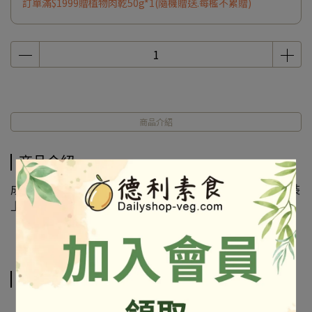
訂單滿$1999贈植物肉乾50g*1(隨機贈送.每檻不累贈)
商品介紹
商品介紹
成份及營養標示如圖所示，若與圖片有差異時，以實際包裝
上標示為準
相關商品