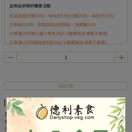
此商品參與的優惠活動
低溫湯底{任選10包。每包折5元}{任選24包。每包折10元}
訂單滿$2000，享御品麻油猴頭菇，加價購$145
訂單滿$999贈天福小零食30g*1(隨機贈送.每檻不累贈)
訂單滿$1999贈植物肉乾50g*1(隨機贈送.每檻不累贈)
商品介紹
商品介紹
百菇雞鮑湯 /800g 蛋奶素
金湯酸菜魚 /800g 純素
沙茶海鮮鍋 /800g 蛋奶素