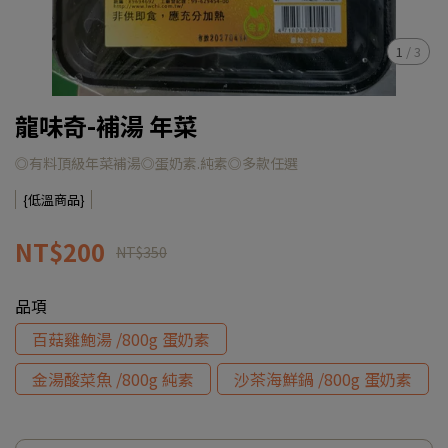
1
/
3
龍味奇-補湯 年菜
◎有料頂級年菜補湯◎蛋奶素.純素◎多款任選
{低溫商品}
NT$200
NT$350
品項
百菇雞鮑湯 /800g 蛋奶素
金湯酸菜魚 /800g 純素
沙茶海鮮鍋 /800g 蛋奶素