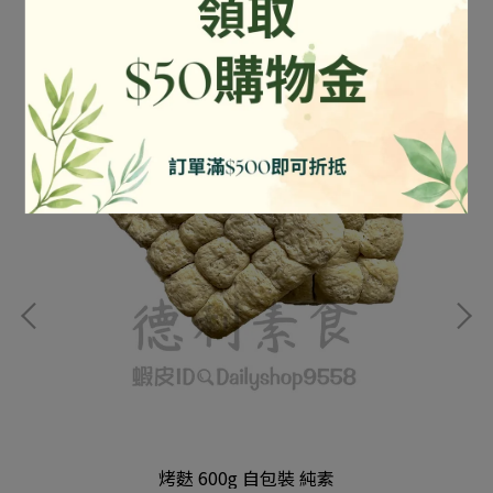
素
烤麩 600g 自包裝 純素