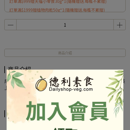
訂單滿$999贈天福小零食30g*1(隨機贈送.每檻不累贈)
訂單滿$1999贈植物肉乾50g*1(隨機贈送.每檻不累贈)
商品介紹
商品介紹
成份及營養標示如圖所示，若與圖片有差異時，以實際包裝
上標示為準
相關商品