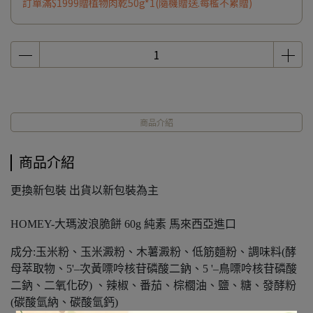
訂單滿$1999贈植物肉乾50g*1(隨機贈送.每檻不累贈)
商品介紹
商品介紹
更換新包裝 出貨以新包裝為主
HOMEY-大瑪波浪脆餅 60g 純素 馬來西亞進口
成分:玉米粉、玉米澱粉、木薯澱粉、低筋麵粉、調味料(酵
母萃取物、5'–次黃嘌呤核苷磷酸二鈉、5 '–鳥嘌呤核苷磷酸
二鈉、二氧化矽) 、辣椒、番茄、棕櫚油、鹽、糖、發酵粉
(碳酸氫納、碳酸氫鈣)