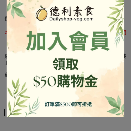
保存方法
:
常溫保存
,
避免陽光直射
本產品含大豆及其製品不適合對其過敏體質者食用
成份及營養標示如圖所示，若與圖片有差異時，以實際包裝
上標示為準
商品照.文字出自官網
相關商品