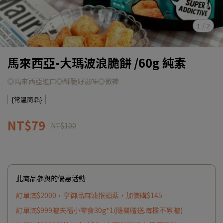
1
/
2
馬來西亞-大瑪波浪脆餅 /60g 純素
◎馬來西亞進口◎酥脆好滋味◎微辣
{常溫商品}
NT$79
NT$100
此商品參與的優惠活動
訂單滿$2000，享御品麻油猴頭菇，加價購$145
訂單滿$999贈天福小零食30g*1(隨機贈送.每檻不累贈)