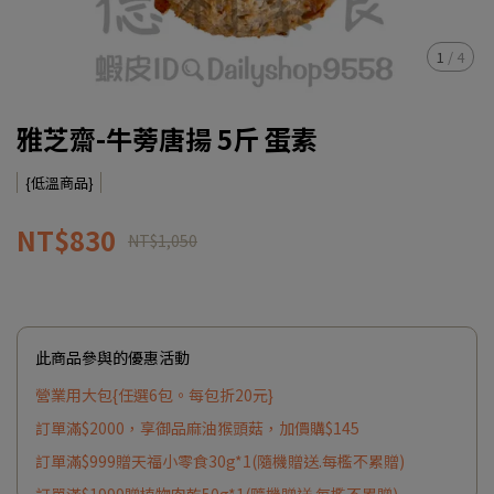
1
/
4
雅芝齋-牛蒡唐揚 5斤 蛋素
{低溫商品}
NT$830
NT$1,050
此商品參與的優惠活動
營業用大包{任選6包。每包折20元}
訂單滿$2000，享御品麻油猴頭菇，加價購$145
訂單滿$999贈天福小零食30g*1(隨機贈送.每檻不累贈)