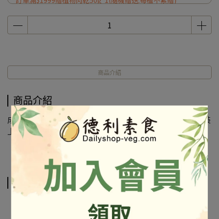
訂單滿$1999贈植物肉乾50g*1(隨機贈送.每檻不累贈)
商品介紹
商品介紹
成份及營養標示如圖所示，若與圖片有差異時，以實際包裝
上標示為準
相關商品