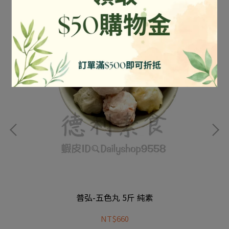
普弘-五色丸 5斤 純素
NT$660