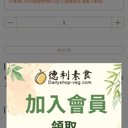
訂單滿$1999贈植物肉乾50g*1(隨機贈送.每檻不累贈)
商品介紹
商品介紹
成份及營養標示如圖所示，若與圖片有差異時，以實際包裝
上標示為準
相關商品