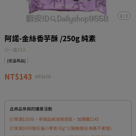
1
/
3
阿諾-金絲香芋酥 /250g 純素
◎一盒10入
{低溫商品}
NT$143
NT$170
此商品參與的優惠活動
訂單滿$2000，享御品麻油猴頭菇，加價購$145
訂單滿$999贈天福小零食30g*1(隨機贈送.每檻不累贈)