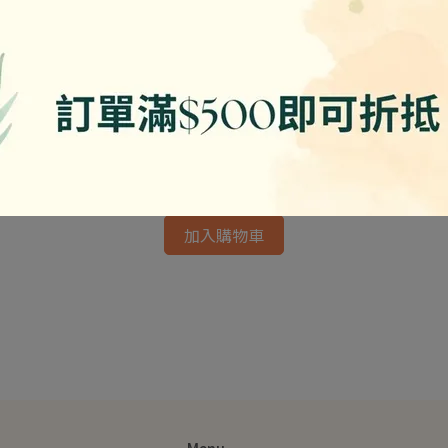
旺根-猴頭菇捲 5條真空裝/ 約530g 蛋素
NT$250
加入購物車