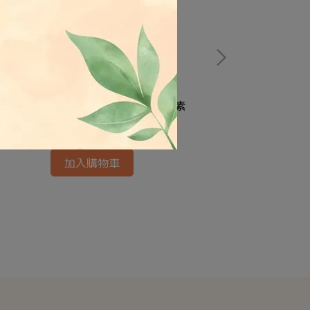
笙惠-脆皮烤鴨 2片真空裝/約400g 蛋素
儒慧-猴菇羊小排
NT$160
加入購物車