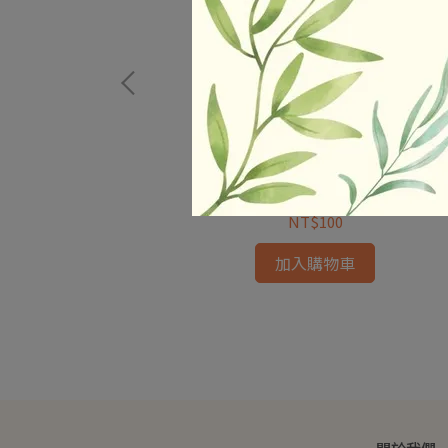
約300g 蛋奶素
烤麩 600g 自包裝 純素
NT$100
加入購物車