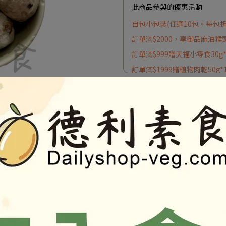
此商品參與的優惠活動
自包小包裝{任選10包。每包折
訂單滿$2000，享御品麻油猴
訂單滿$999贈天福小零食30g
訂單滿$1999贈植物肉乾50g*
加入購物車
加入最愛
商品介紹