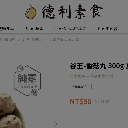
熱銷食品
補湯.湯底
平日也可以吃年菜
自包小包裝
包折8元}
谷王-香菇丸 300g 真空自包裝 純素
谷王-香菇丸 300g
◎賣場另有營業用大包裝
{低溫商品}
NT$90
NT$100