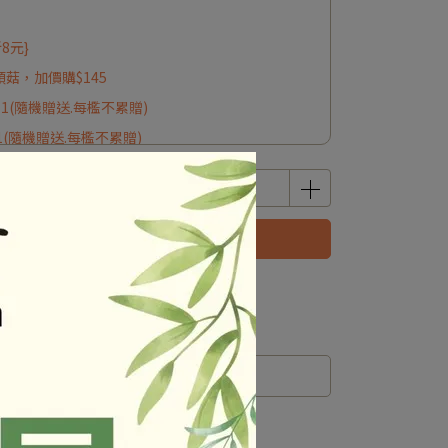
8元}
頭菇，加價購$145
*1(隨機贈送.每檻不累贈)
1(隨機贈送.每檻不累贈)
立即購買