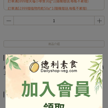
訂單滿$999贈天福小零食30g*1(隨機贈送.每檻不累贈)
訂單滿$1999贈植物肉乾50g*1(隨機贈送.每檻不累贈)
商品介紹
商品介紹
成份及營養標示如圖所示，若與圖片有差異時，以實際包裝
上標示為準
相關商品