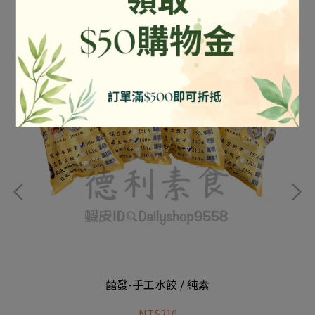
囍發-手工水餃 / 純素
NT$210