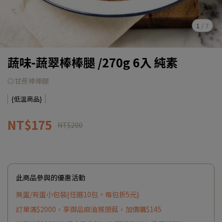
1
/
7
蔬味-蔬翠棒棒腿 /270g 6入 純素
◎甘蔗棒棒腿
{低溫商品}
NT$175
NT$200
此商品參與的優惠活動
無蛋/有蛋小包裝{任選10包。每包折5元}
訂單滿$2000，享御品麻油猴頭菇，加價購$145