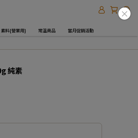
素料{營業用}
常溫商品
當月促銷活動
0g 純素