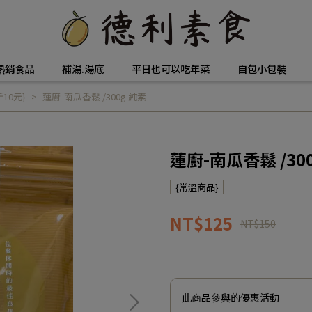
熱銷食品
補湯.湯底
平日也可以吃年菜
自包小包裝
10元}
蓮廚-南瓜香鬆 /300g 純素
蓮廚-南瓜香鬆 /30
{常溫商品}
NT$125
NT$150
此商品參與的優惠活動