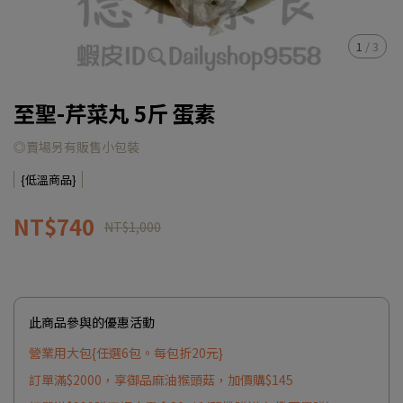
1
/
3
至聖-芹菜丸 5斤 蛋素
◎賣場另有販售小包裝
{低溫商品}
NT$740
NT$1,000
此商品參與的優惠活動
營業用大包{任選6包。每包折20元}
訂單滿$2000，享御品麻油猴頭菇，加價購$145