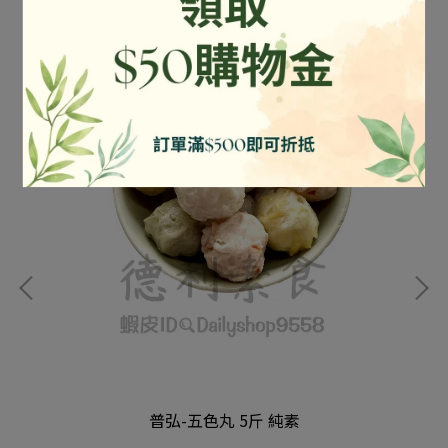
普弘-五色丸 5斤 純素