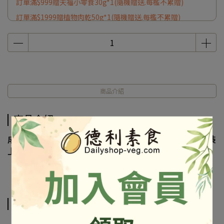
訂單滿$999贈天福小零食30g*1(隨機贈送.每檻不累贈)
訂單滿$1999贈植物肉乾50g*1(隨機贈送.每檻不累贈)
商品介紹
商品介紹
成份及營養標示如圖所示，若與圖片有差異時，以實際包裝
上標示為準
相關商品