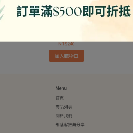
素素-香菇腱 /600g 蛋素
NT$240
加入購物車
Menu
首頁
商品列表
關於我們
部落客推薦分享