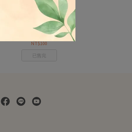
輕鬆肉-割稻飯 /240g 純素
囍發
NT$100
已售完