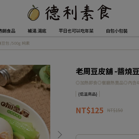
熱銷食品
補湯.湯底
平日也可以吃年菜
自包小包裝
豆包 /500g 純素
老周豆皮舖 -醬燒豆包
◎加熱即食◎餐廳熱賣品◎內含
{低溫商品}
NT$125
NT$150