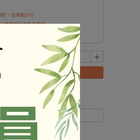
頭菇，加價購$145
*1(隨機贈送.每檻不累贈)
1(隨機贈送.每檻不累贈)
已售完，貨到通知我