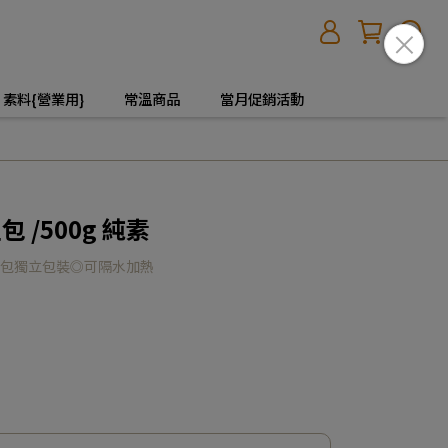
素料{營業用}
常溫商品
當月促銷活動
 /500g 純素
4包獨立包裝◎可隔水加熱