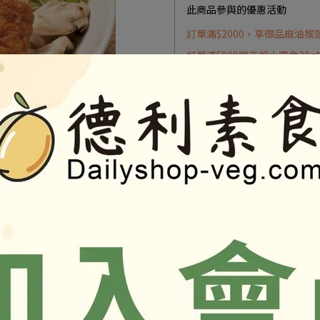
此商品參與的優惠活動
訂單滿$2000，享御品麻油猴
訂單滿$999贈天福小零食30g
訂單滿$1999贈植物肉乾50g*
加入最愛
商品介紹