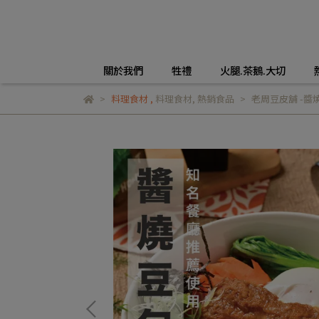
關於我們
牲禮
火腿.茶鵝.大切
料理食材
,
料理食材
,
熱銷食品
老周豆皮舖 -醬燒