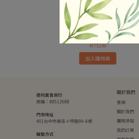
純素
易大師-南洋咖哩猴頭菇 /600g 蛋素
NT$190
加入購物車
關於我們
德利素食商行
統編：88512688
查詢
關於我們
門市地址
購物須知
401台中市東區十甲路99-6號
我的訂單
聯繫方式