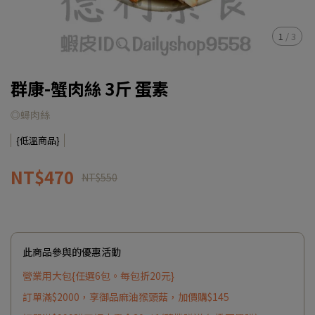
1
/
3
群康-蟹肉絲 3斤 蛋素
◎蟳肉絲
{低溫商品}
NT$470
NT$550
此商品參與的優惠活動
營業用大包{任選6包。每包折20元}
訂單滿$2000，享御品麻油猴頭菇，加價購$145