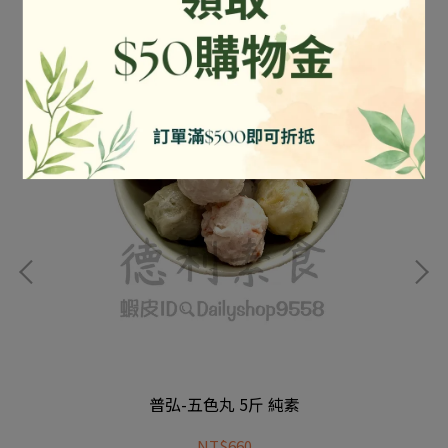
普弘-五色丸 5斤 純素
NT$660