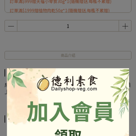
訂單滿$999贈天福小零食30g*1(隨機贈送.每檻不累贈)
訂單滿$1999贈植物肉乾50g*1(隨機贈送.每檻不累贈)
商品介紹
商品介紹
成份及營養標示如圖所示，若與圖片有差異時，以實際包裝
上標示為準
相關商品