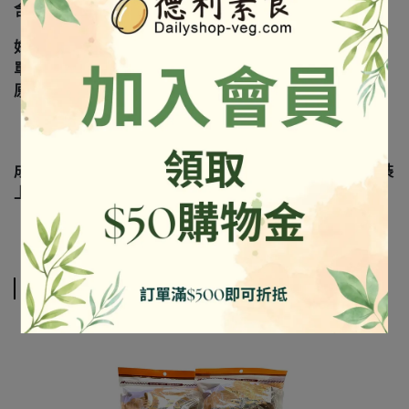
含外盒重量約0.24kg／盒
好侍素食咖哩 /200g 純素
單一規格 『素食咖哩歸類於3號』
原產地：越南
成份及營養標示如圖所示，若與圖片有差異時，以實際包裝
上標示為準
相關商品