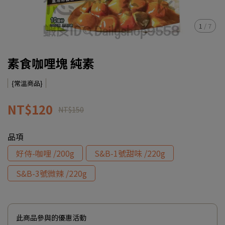
1
/
7
素食咖哩塊 純素
{常溫商品}
NT$120
NT$150
品項
好侍-咖哩 /200g
S&B-1號甜味 /220g
S&B-3號微辣 /220g
此商品參與的優惠活動