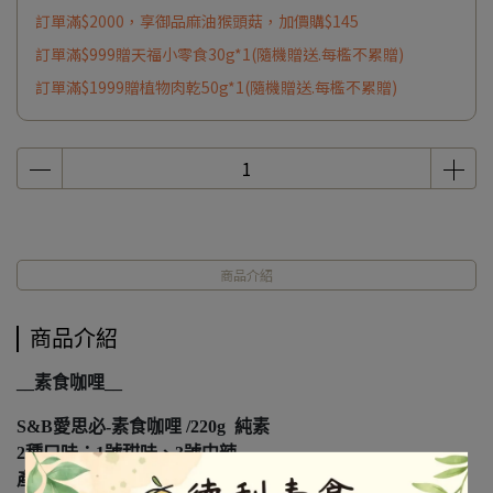
訂單滿$2000，享御品麻油猴頭菇，加價購$145
訂單滿$999贈天福小零食30g*1(隨機贈送.每檻不累贈)
訂單滿$1999贈植物肉乾50g*1(隨機贈送.每檻不累贈)
商品介紹
商品介紹
__素食咖哩__
S&B愛思必-素食咖哩 /220g 純素
2種口味：1號甜味、3號中辣
產地：日本原裝進口