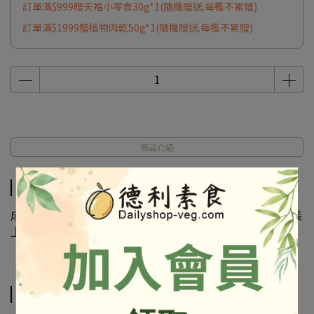
訂單滿$999贈天福小零食30g*1(隨機贈送.每檻不累贈)
訂單滿$1999贈植物肉乾50g*1(隨機贈送.每檻不累贈)
商品介紹
商品介紹
成份及營養標示如圖所示，若與圖片有差異時，以實際包裝
上標示為準
相關商品