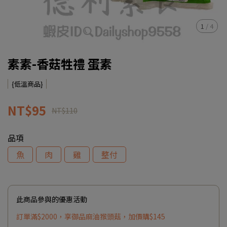
1
/
4
素素-香菇牲禮 蛋素
{低溫商品}
NT$95
NT$110
品項
魚
肉
雞
整付
此商品參與的優惠活動
訂單滿$2000，享御品麻油猴頭菇，加價購$145