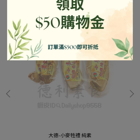
大德-小麥牲禮 純素