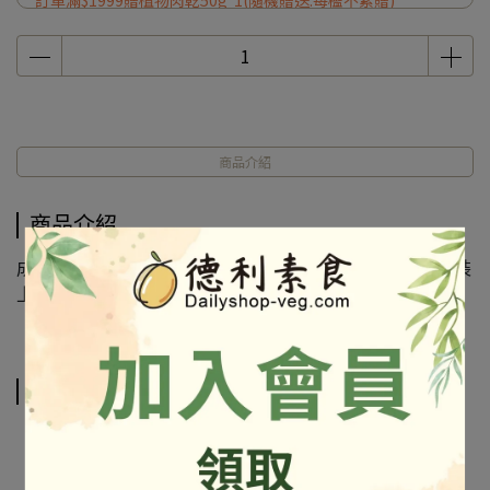
訂單滿$1999贈植物肉乾50g*1(隨機贈送.每檻不累贈)
商品介紹
商品介紹
成份及營養標示如圖所示，若與圖片有差異時，以實際包裝
上標示為準
相關商品