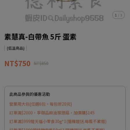
1
/
3
素慧真-白帶魚 5斤 蛋素
{低溫商品}
NT$750
NT$850
此商品參與的優惠活動
營業用大包{任選6包。每包折20元}
訂單滿$2000，享御品麻油猴頭菇，加價購$145
訂單滿$999贈天福小零食30g*1(隨機贈送.每檻不累贈)