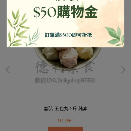
普弘-五色丸 5斤 純素
NT$660