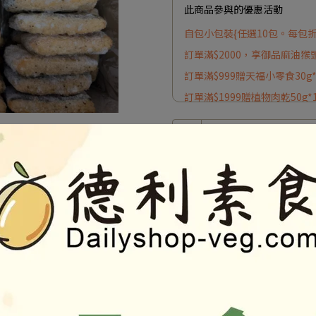
此商品參與的優惠活動
自包小包裝{任選10包。每包折
訂單滿$2000，享御品麻油猴
訂單滿$999贈天福小零食30g
訂單滿$1999贈植物肉乾50g*
加入最愛
商品介紹