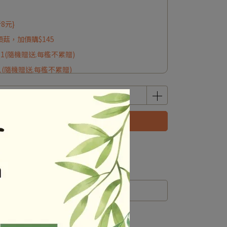
8元}
頭菇，加價購$145
*1(隨機贈送.每檻不累贈)
1(隨機贈送.每檻不累贈)
已售完，貨到通知我