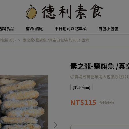
熱銷食品
補湯.湯底
平日也可以吃年菜
自包小包裝
包折8元}
素之龍-鹽旗魚 /真空自包裝 約300g 蛋素
素之龍-鹽旗魚 /真空
◎賣場另有營業用大包裝◎照片
{低溫商品}
NT$115
NT$135