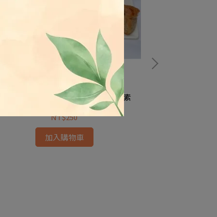
旺根-猴頭菇捲 5條真空裝/ 約530g 蛋素
笙惠-脆皮烤鴨
NT$250
加入購物車