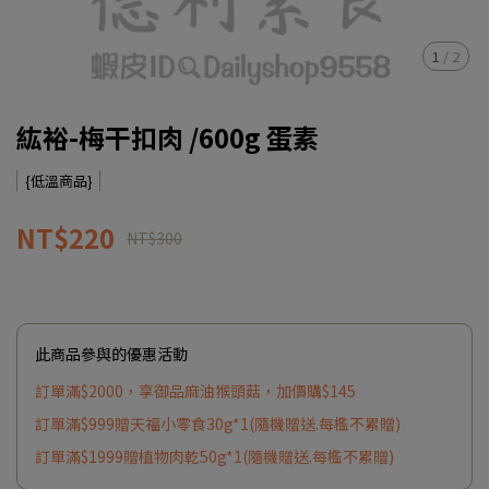
1
/
2
紘裕-梅干扣肉 /600g 蛋素
{低溫商品}
NT$220
NT$300
此商品參與的優惠活動
訂單滿$2000，享御品麻油猴頭菇，加價購$145
訂單滿$999贈天福小零食30g*1(隨機贈送.每檻不累贈)
訂單滿$1999贈植物肉乾50g*1(隨機贈送.每檻不累贈)