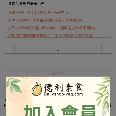
此商品參與的優惠活動
無蛋/有蛋小包裝{任選10包。每包折5元}
訂單滿$2000，享御品麻油猴頭菇，加價購$145
訂單滿$999贈天福小零食30g*1(隨機贈送.每檻不累贈)
訂單滿$1999贈植物肉乾50g*1(隨機贈送.每檻不累贈)
商品介紹
商品介紹
杏鮑菇雞捲.杏鮑菇雞排.植物肉捲
成份及營養標示如圖所示，若與圖片有差異時，以實際包裝
上標示為準