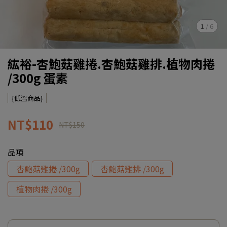
1
/
6
紘裕-杏鮑菇雞捲.杏鮑菇雞排.植物肉捲
/300g 蛋素
{低溫商品}
NT$110
NT$150
品項
杏鮑菇雞捲 /300g
杏鮑菇雞排 /300g
植物肉捲 /300g