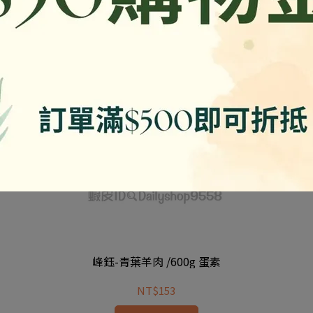
峰鈺-青葉羊肉 /600g 蛋素
NT$153