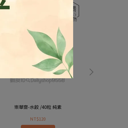
崇華齋-水餃 /40粒 純素
輕鬆肉-
NT$120