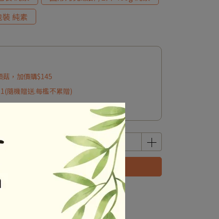
包裝 純素
頭菇，加價購$145
*1(隨機贈送.每檻不累贈)
1(隨機贈送.每檻不累贈)
立即購買