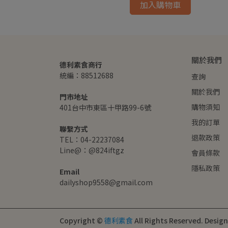
加入購物車
關於我們
德利素食商行
統編：88512688
查詢
關於我們
門市地址
購物須知
401台中市東區十甲路99-6號
我的訂單
聯繫方式
退款政策
TEL：04-22237084
Line@：@824iftgz
會員條款
隱私政策
Email
dailyshop9558@gmail.com
Copyright ©
德利素食
All Rights Reserved.
Desig