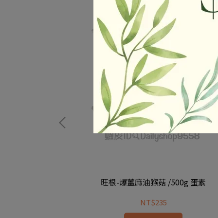
紫米) 純素
旺根-爆薑麻油猴菇 /500g 蛋素
NT$235