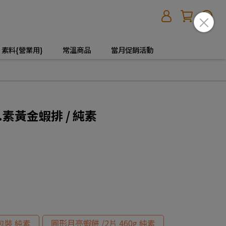
素料{營業用}
常溫商品
當月促銷活動
素黃金蝦排 / 純素
自包裝 純素
圓形月亮蝦餅 /2片 460g 純素