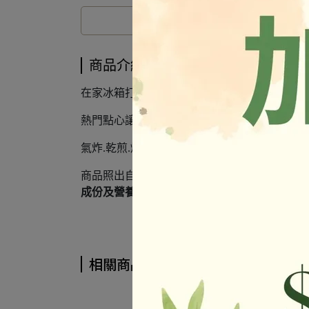
商品介紹
在家冰箱打開找不到東西吃嗎？
熱門點心讓您解饞 純素
氣炸.乾煎.烘烤就可上菜好方便
商品照出自官網
成份及營養標示如圖所示，若與圖片有差異時
相關商品