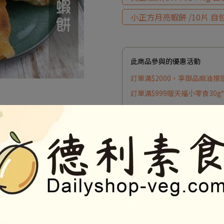
小正方月亮蝦餅 /10片 自
此商品參與的優惠活動
訂單滿$2000，享御品麻油猴
訂單滿$999贈天福小零食30g
訂單滿$1999贈植物肉乾50g*
加入購物車
加入最愛