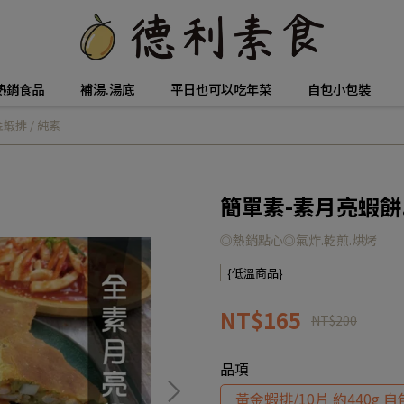
熱銷食品
補湯.湯底
平日也可以吃年菜
自包小包裝
蝦排 / 純素
簡單素-素月亮蝦餅.
◎熱銷點心◎氣炸.乾煎.烘烤
{低溫商品}
NT$165
NT$200
品項
黃金蝦排/10片 約440g 