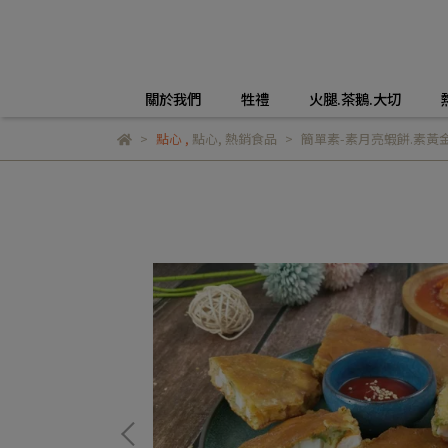
關於我們
牲禮
火腿.茶鵝.大切
點心
,
點心
,
熱銷食品
簡單素-素月亮蝦餅.素黃金