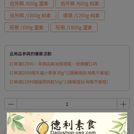
佶芳興 /600g 蛋素
佶芳興 /600g 純素
佶芳興 /1800g 純素
儒慧 /1200g 純素
旺根 /300g 蛋素
旺根 /1800g 蛋素
此商品參與的優惠活動
訂單滿$2000，享御品麻油猴頭菇，加價購$145
訂單滿$999贈天福小零食30g*1(隨機贈送.每檻不累贈)
訂單滿$1999贈植物肉乾50g*1(隨機贈送.每檻不累贈)
商品介紹