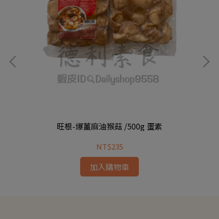
旺根-爆薑麻油猴菇 /500g 蛋素
NT$235
加入購物車