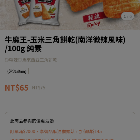
1
/
6
牛魔王-玉米三角餅乾(南洋微辣風味)
/100g 純素
◎輕辣◎馬來西亞三角餅乾
{常溫商品}
NT$65
NT$75
此商品參與的優惠活動
訂單滿$2000，享御品麻油猴頭菇，加價購$145