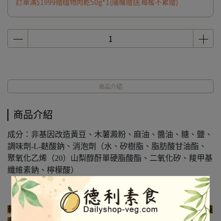
訂單滿$1999贈植物肉乾50g*1(隨機贈送.每檻不累贈)
商品介紹
商品介紹
成分：非基因改造黃豆、木薯澱粉、麻油、醬油、糖、鹽、
調味劑-L-麩酸鈉、消泡劑（水、矽樹脂、脂肪酸甘油酯、
聚氧化乙烯（20）山梨醇酐單硬脂酸酯、二氧化矽、羧甲基
纖維素鈉、檸檬酸）
乾貨產品在運送過程中難免會有破損，屬於正常，完美主義