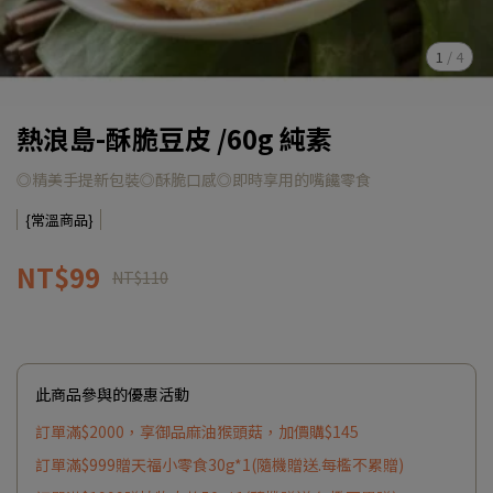
1
/
4
熱浪島-酥脆豆皮 /60g 純素
◎精美手提新包裝◎酥脆口感◎即時享用的嘴饞零食
{常溫商品}
NT$99
NT$110
此商品參與的優惠活動
訂單滿$2000，享御品麻油猴頭菇，加價購$145
訂單滿$999贈天福小零食30g*1(隨機贈送.每檻不累贈)