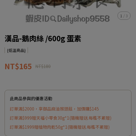
1
/
3
漢品-鵝肉絲 /600g 蛋素
{低溫商品}
NT$165
NT$180
此商品參與的優惠活動
訂單滿$2000，享御品麻油猴頭菇，加價購$145
訂單滿$999贈天福小零食30g*1(隨機贈送.每檻不累贈)
訂單滿$1999贈植物肉乾50g*1(隨機贈送.每檻不累贈)