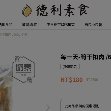
熱銷食品
補湯.湯底
平日也可以吃年菜
自包小包裝
干扣肉 /600g 奶素
每一天-筍干扣肉 /6
{低溫商品}
NT$180
NT$200
此商品參與的優惠活動