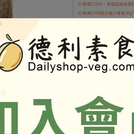
訂單滿$2000，享御品麻油猴
訂單滿$999贈天福小零食30g
訂單滿$1999贈植物肉乾50g*
加入最愛
商品介紹
，以實際包裝上標示為準