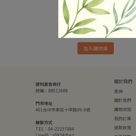
0g 蛋素
珍合-年菜系列 /1200g
NT$355
加入購物車
關於我們
德利素食商行
統編：88512688
查詢
關於我們
門市地址
購物須知
401台中市東區十甲路99-6號
我的訂單
聯繫方式
退款政策
TEL：04-22237084
Line@：@824iftgz