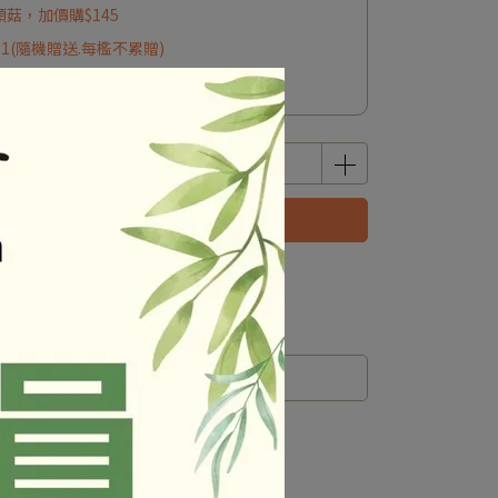
頭菇，加價購$145
*1(隨機贈送.每檻不累贈)
1(隨機贈送.每檻不累贈)
已售完，貨到通知我