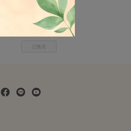
每一天-極品佛跳牆 /1500g 奶素
每一天-紅燒
NT$420
已售完