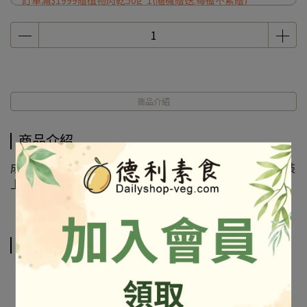
訂單滿$1999贈植物肉乾50g*1(隨機贈送.每檻不累贈)
商品介紹
商品介紹
成份及營養標示如圖所示，若與圖片有差異時，以實際包裝
上標示為準
相關商品