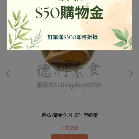
普弘-黃金魚片 5斤 蛋奶素
NT$690