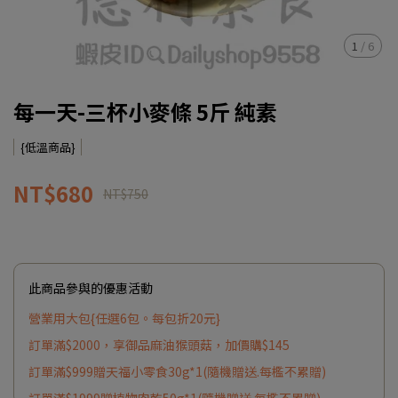
1
/
6
每一天-三杯小麥條 5斤 純素
{低溫商品}
NT$680
NT$750
此商品參與的優惠活動
營業用大包{任選6包。每包折20元}
訂單滿$2000，享御品麻油猴頭菇，加價購$145
訂單滿$999贈天福小零食30g*1(隨機贈送.每檻不累贈)