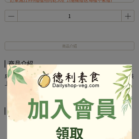
訂單滿$1999贈植物肉乾50g*1(隨機贈送.每檻不累贈)
商品介紹
商品介紹
成份及營養標示如圖所示，若與圖片有差異時，以實際包裝
上標示為準
相關商品