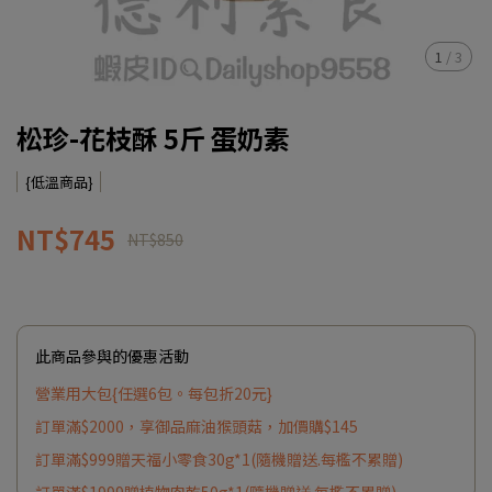
1
/
3
松珍-花枝酥 5斤 蛋奶素
{低溫商品}
NT$745
NT$850
此商品參與的優惠活動
營業用大包{任選6包。每包折20元}
訂單滿$2000，享御品麻油猴頭菇，加價購$145
訂單滿$999贈天福小零食30g*1(隨機贈送.每檻不累贈)