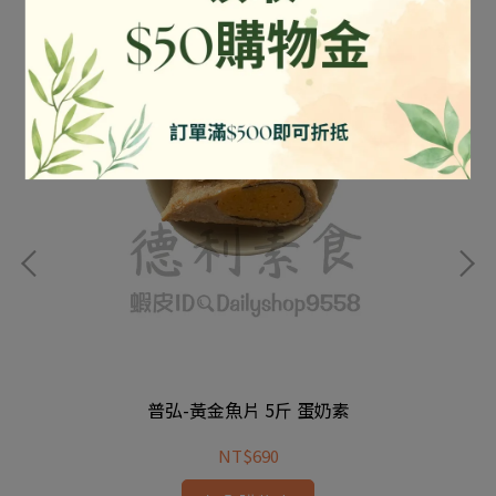
普弘-黃金魚片 5斤 蛋奶素
NT$690