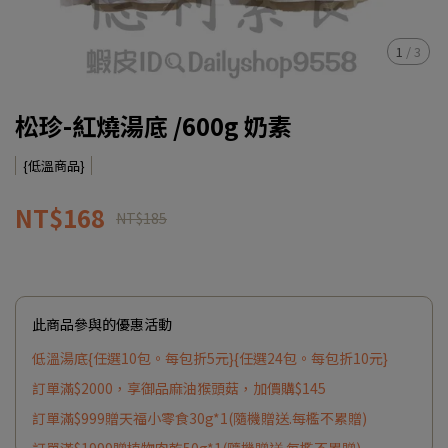
1
/
3
松珍-紅燒湯底 /600g 奶素
{低溫商品}
NT$168
NT$185
此商品參與的優惠活動
低溫湯底{任選10包。每包折5元}{任選24包。每包折10元}
訂單滿$2000，享御品麻油猴頭菇，加價購$145
訂單滿$999贈天福小零食30g*1(隨機贈送.每檻不累贈)