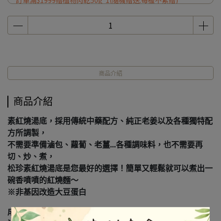
訂單滿$1999贈植物肉乾50g*1(隨機贈送.每檻不累贈)
商品介紹
商品介紹
素紅燒湯底，採用傳統中藥配方、純正老姜以及各種獨特配
方所調製，
不需要準備滷包、蘿蔔、老薑...各種調味料，也不需要再
切、炒、煮，
松珍素紅燒湯底是您最好的選擇！簡單又輕鬆就可以煮出一
碗香噴噴的紅燒麵～
※非基因改造大豆蛋白
成份：水、蕃茄醬、黃豆(非基因改造)、蠶豆、鹽、糖、麻