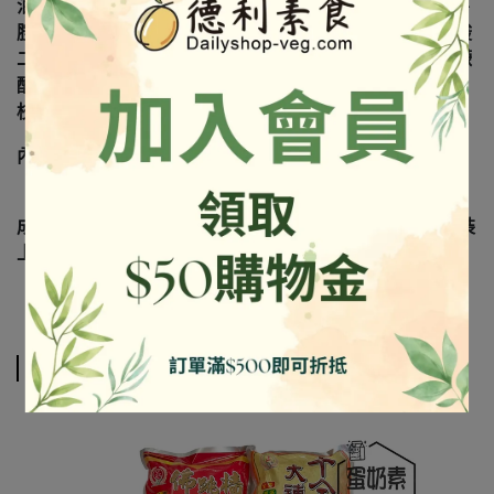
油、甜味劑(D-山梨醇液、甘草酸一銨)、調味劑(L-麩酸鈉、
胺基乙酸、DL-胺基丙酸、琥珀酸二鈉、5'-鳥嘌呤核苷磷酸
二鈉、5'-次黃嘌呤核苷磷酸二鈉DL-蘋果酸、檸檬酸、檸檬
酸鈉)、黏稠劑(玉米糖膠)、奶油、薑、芥花油、八角、桂
枝、陳皮、甘草、肉桂、香料、品質改良劑(二氧化矽)。
內含致敏物：大豆、奶類製品、蠶豆、芝麻製品
成份及營養標示如圖所示，若與圖片有差異時，以實際包裝
上標示為準
相關商品