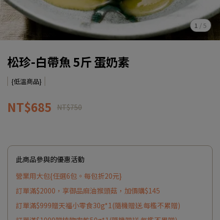
1
/
5
松珍-白帶魚 5斤 蛋奶素
{低溫商品}
NT$685
NT$750
此商品參與的優惠活動
營業用大包{任選6包。每包折20元}
訂單滿$2000，享御品麻油猴頭菇，加價購$145
訂單滿$999贈天福小零食30g*1(隨機贈送.每檻不累贈)