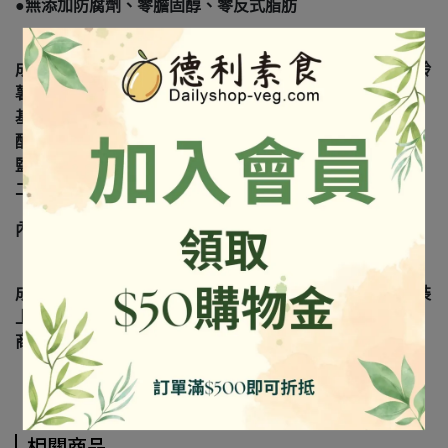
●無添加防腐劑、零膽固醇、零反式脂肪
成份：水、芥花油、小麥蛋白、玉米澱粉、高筋麵粉、馬鈴
薯澱粉、蛋白粉、麥芽糊精、乳清、黏稠劑(乾酪素鈉)、非
基因改造大豆蛋白、豆皮(消泡劑(矽樹脂、脂肪酸山梨醇酐
酯、聚山梨醇酐脂肪酸酯六十五、羧甲基纖維素鈉))、薑、
鹽、海苔、糖、酵母抽出物、大豆卵磷脂、調味劑(琥珀酸
二鈉)、香料。
內含致敏物：大豆、小麥、奶類製品、蛋製品
成份及營養標示如圖所示，若與圖片有差異時，以實際包裝
上標示為準
商品照出自官網
相關商品