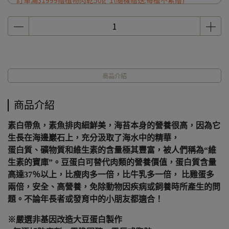
訂單滿$1999贈植物肉乾50g*1(隨機贈送.每檻不累贈)
商品介紹
商品介紹
素白帶魚，素魚排肉細鮮美，海苔本身的營養很高，因為它
生長在海邊巖石上，充分汲取了海水中的精華，
蛋白質、礦物質和維生素的含量極其豐富，被人們稱為“維
生素的寶庫”。豆蛋白可替代肉類的營養價值，蛋白質含量
高達37％以上，比瘦肉多一倍，比牛乳多一倍， 比雞蛋多
兩倍，安全、高營養，免除動物因疾病或飼養時所產生的問
題。不論年長者或發育中的小朋友都適合！
※嚴選非基因改造大豆蛋白製作