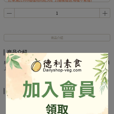
訂單滿$1999贈植物肉乾50g*1(隨機贈送.每檻不累贈)
商品介紹
商品介紹
成份及營養標示如圖所示，若與圖片有差異時，以實際包裝
上標示為準
相關商品