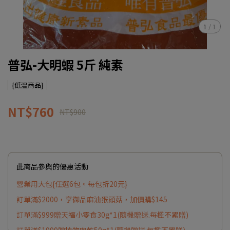
1
/
1
普弘-大明蝦 5斤 純素
{低溫商品}
NT$760
NT$900
此商品參與的優惠活動
營業用大包{任選6包。每包折20元}
訂單滿$2000，享御品麻油猴頭菇，加價購$145
訂單滿$999贈天福小零食30g*1(隨機贈送.每檻不累贈)