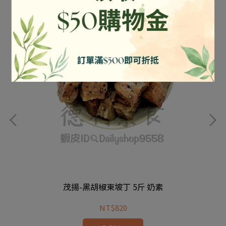
茂揚-黑胡椒東坡丁 5斤 奶素
NT$820