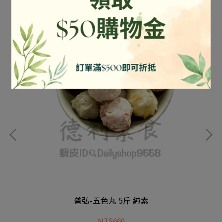
普弘-五色丸 5斤 純素
NT$660