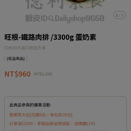
1
/
3
旺根-鐵路肉排 /3300g 蛋奶素
◎約30片裝◎約五斤多
{低溫商品}
NT$960
NT$1,200
此商品參與的優惠活動
營業用大包{任選6包。每包折20元}
訂單滿$2000，享御品麻油猴頭菇，加價購$145