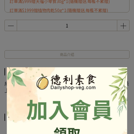
訂單滿$999贈天福小零食30g*1(隨機贈送.每檻不累贈)
訂單滿$1999贈植物肉乾50g*1(隨機贈送.每檻不累贈)
商品介紹
商品介紹
成份及營養標示如圖所示，若與圖片有差異時，以實際包裝
上標示為準
相關商品