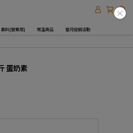
素料{營業用}
常溫商品
當月促銷活動
斤 蛋奶素