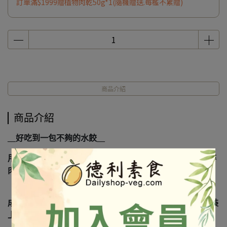
訂單滿$1999贈植物肉乾50g*1(隨機贈送.每檻不累贈)
商品介紹
商品介紹
__好吃到一包不夠的水餃__
用香Q的麵皮包住了脆脆的高麗菜，以及冬粉、豆皮、素碎
肉，還有高級辛香調味料，讓您吃到滿滿的幸福。
成份及營養標示如圖所示，若與圖片有差異時，以實際包裝
上標示為準