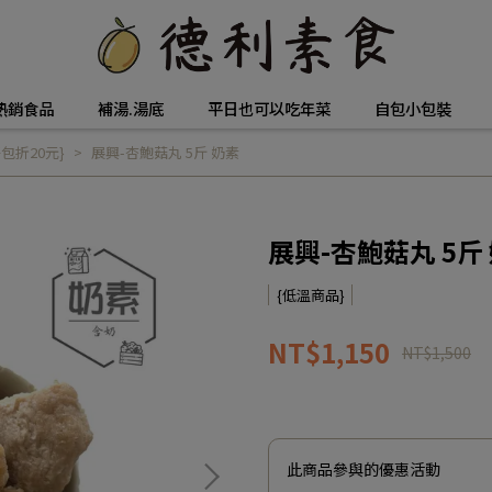
熱銷食品
補湯.湯底
平日也可以吃年菜
自包小包裝
包折20元}
展興-杏鮑菇丸 5斤 奶素
展興-杏鮑菇丸 5斤
{低溫商品}
NT$1,150
NT$1,500
此商品參與的優惠活動