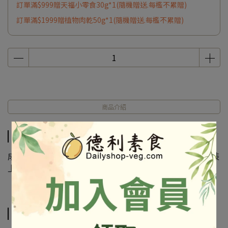
訂單滿$999贈天福小零食30g*1(隨機贈送.每檻不累贈)
訂單滿$1999贈植物肉乾50g*1(隨機贈送.每檻不累贈)
商品介紹
商品介紹
成份及營養標示如圖所示，若與圖片有差異時，以實際包裝
上標示為準
相關商品