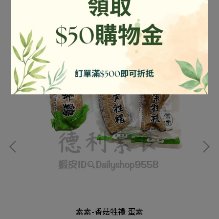
素素-香菇牲禮 蛋素