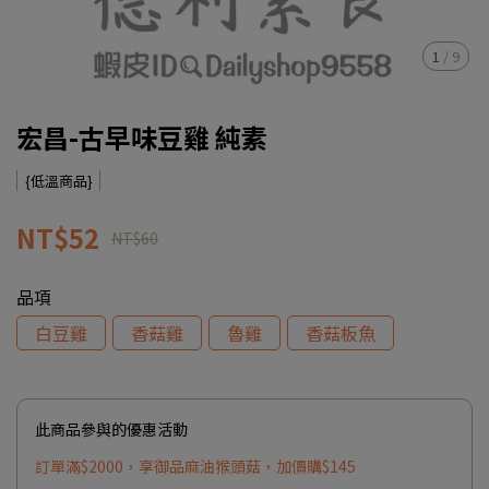
1
/
9
宏昌-古早味豆雞 純素
{低溫商品}
NT$52
NT$60
品項
白豆雞
香菇雞
魯雞
香菇板魚
此商品參與的優惠活動
訂單滿$2000，享御品麻油猴頭菇，加價購$145