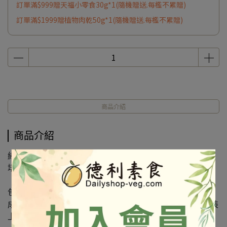
訂單滿$999贈天福小零食30g*1(隨機贈送.每檻不累贈)
訂單滿$1999贈植物肉乾50g*1(隨機贈送.每檻不累贈)
商品介紹
商品介紹
純素火腿
培根火腿
包粽.粽料.粽餡
成份及營養標示如圖所示，若與圖片有差異時，以實際包裝
上標示為準