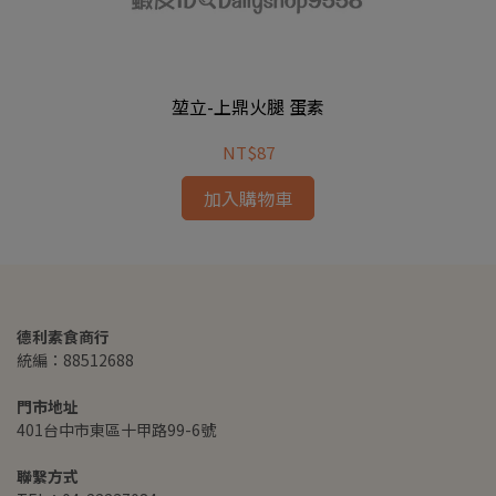
堃立-上鼎火腿 蛋素
NT$87
加入購物車
德利素食商行
統編：88512688
門市地址
401台中市東區十甲路99-6號
聯繫方式