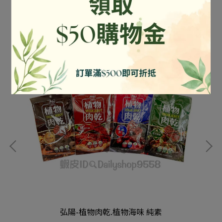
弘陽-植物肉乾.植物海味 純素