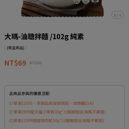
1
/
6
大瑪-油聰拌麵 /102g 純素
{常溫商品}
NT$69
NT$80
此商品參與的優惠活動
訂單滿$2000，享御品麻油猴頭菇，加價購$145
訂單滿$999贈天福小零食30g*1(隨機贈送.每檻不累贈)
訂單滿$1999贈植物肉乾50g*1(隨機贈送.每檻不累贈)