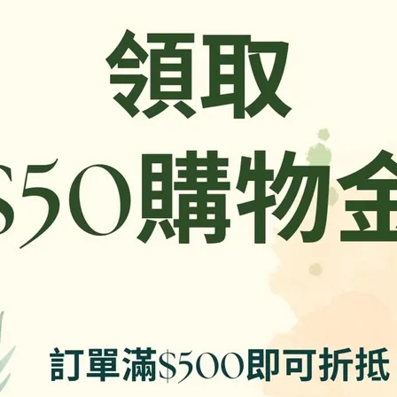
油（棕櫚油、大豆油）、D-山梨醇、葡萄糖、香菇頭、玉米粉（
核苷磷酸二鈉、5'-鳥嘌呤核苷磷酸二鈉、鹽、玉米糖膠、豌豆蛋
、 紅麴色素、甜味劑(蔗糖素)
過敏體質者食用
，以實際包裝上標示為準