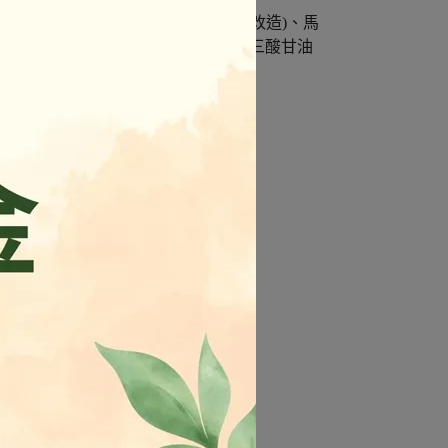
非基因改造)、大豆分離蛋白(非基因改造)、馬
白、豌豆纖維、胡椒粉、素肉香精(中鏈三酸甘油