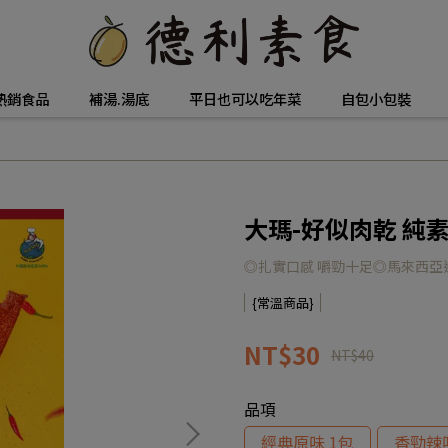
熱銷食品
補湯.湯底
平日也可以吃年菜
自包小包裝
大瑪-好似肉乾 純
◎扎實口感 嚼勁十足◎馬來西
{常溫商品}
NT$30
NT$40
品項
經典原味 1包
香勁辣味