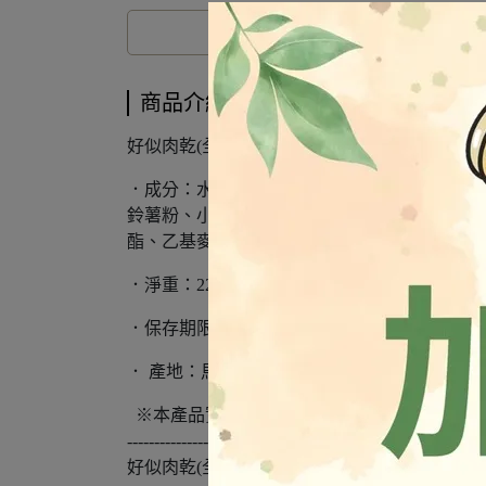
商品介紹
好似肉乾(全素)-經典原味
．成分：水、大豆蛋白(非基因改造)、糖、植物
鈴薯粉、小麥蛋白、L-麩酸鈉、5'-次黃嘌呤
酯、乙基麥芽醇、棕櫚油、香料）、酵母萃取物
．淨重：22公克/包
．保存期限：12個月
． 產地：馬來西亞
※本產品實物包含有大豆、小麥，不適合對其
------------------------------------------------------------------
好似肉乾(全素)-香勁辣味