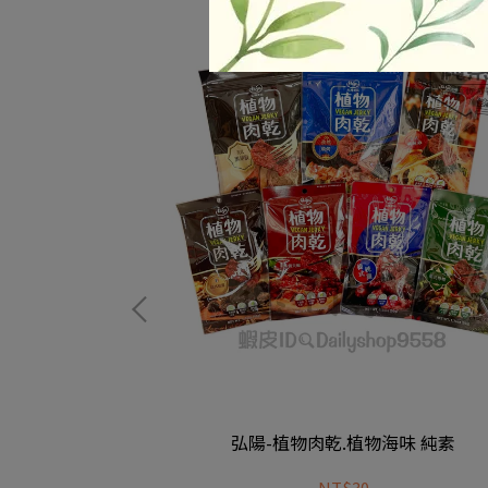
g 奶素
弘陽-植物肉乾.植物海味 純素
NT$30