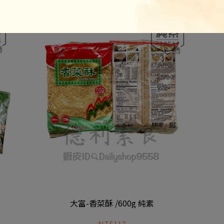
大富-香菜酥 /600g 純素
NT$117