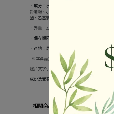
．成分：水、大豆蛋白(非基因改造)、糖、植物
鈴薯粉、小麥蛋白、L-麩酸鈉、5'-次黃嘌呤
酯、乙基麥芽醇、棕櫚油、香料）、酵母萃取物
．淨重：22公克/包
．保存期限：12個月
．產地：馬來西亞
※本產品實物包含有大豆、小麥，不適合對其
照片文字引用官網
成份及營養標示如圖所示，若與圖片有差異時
相關商品