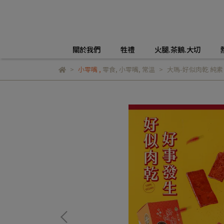
關於我們
牲禮
火腿.茶鵝.大切
小零嘴
,
零食
,
小零嘴
,
常溫
大瑪-好似肉乾 純素