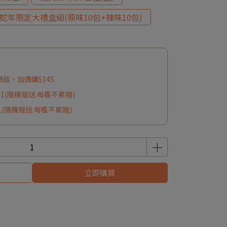
蛇年限定大禮盒組(原味10包+辣味10包)
頭菇，加價購$145
*1(隨機贈送.每檻不累贈)
1(隨機贈送.每檻不累贈)
立即購買