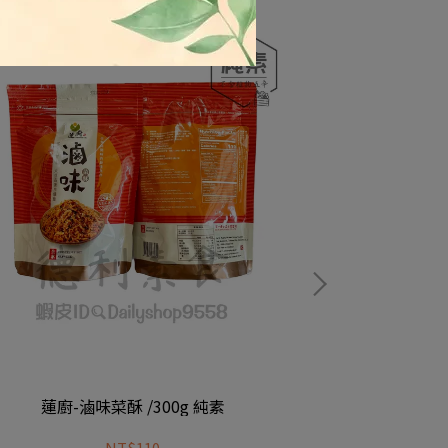
蓮廚-滷味菜酥 /300g 純素
祥發-
NT$110