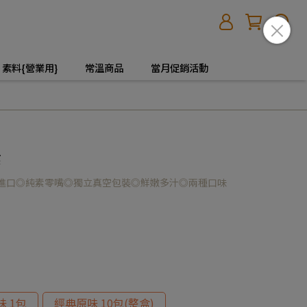
素料{營業用}
常溫商品
當月促銷活動
素
亞進口◎純素零嘴◎獨立真空包裝◎鮮嫩多汁◎兩種口味
 1包
經典原味 10包(整盒)