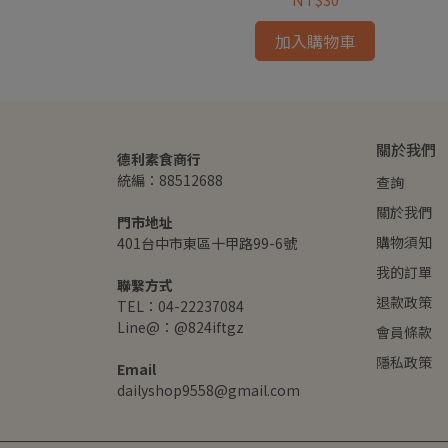
加入購物車
關於我們
德利素食商行
統編：88512688
查詢
關於我們
門市地址
購物須知
401台中市東區十甲路99-6號
我的訂單
聯繫方式
退款政策
TEL：04-22237084
Line@：@824iftgz
會員條款
隱私政策
Email
dailyshop9558@gmail.com