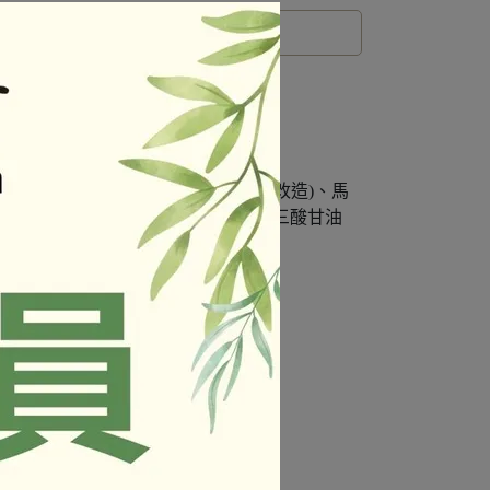
非基因改造)、大豆分離蛋白(非基因改造)、馬
白、豌豆纖維、胡椒粉、素肉香精(中鏈三酸甘油