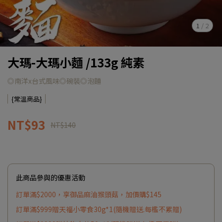
1
/
2
大瑪-大瑪小麵 /133g 純素
◎南洋x台式風味◎碗裝◎泡麵
{常溫商品}
NT$93
NT$140
此商品參與的優惠活動
訂單滿$2000，享御品麻油猴頭菇，加價購$145
訂單滿$999贈天福小零食30g*1(隨機贈送.每檻不累贈)