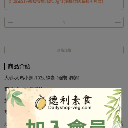
訂單滿$1999贈植物肉乾50g*1(隨機贈送.每檻不累贈)
商品介紹
商品介紹
大瑪-大瑪小麵 /133g 純素 {碗裝.泡麵}
南洋x台式古早風味
加上特殊Q彈麵體
商品照出自官網
成份及營養標示如圖所示，若與圖片有差異時，以實際包裝