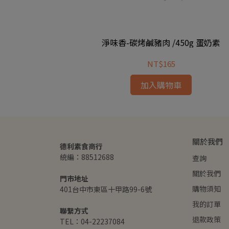
g 奶素
淨味香-碳烤鹹豬肉 /450g 蛋奶素
NT$165
加入購物車
關於我們
德利素食商行
統編：88512688
查詢
關於我們
門市地址
購物須知
401台中市東區十甲路99-6號
我的訂單
聯繫方式
退款政策
TEL：04-22237084