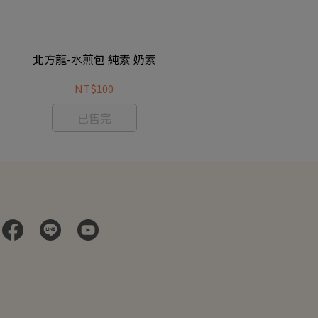
北方龍-水煎包 純素 奶素
崇華齋-
NT$100
已售完