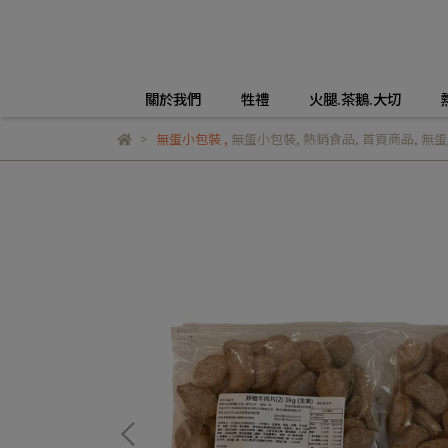
關於我們
牲禮
火腿.茶鵝.大切
無蛋小包裝
,
無蛋小包裝
,
熱銷食品
,
首頁商品
,
無蛋