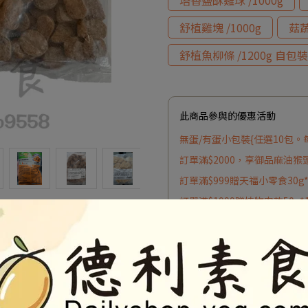
塔香鹽酥雞球 /1000g
舒植雞塊 /1000g
菇蔬
舒植魚柳條 /1200g 自包裝
此商品參與的優惠活動
無蛋/有蛋小包裝{任選10包。
訂單滿$2000，享御品麻油猴
訂單滿$999贈天福小零食30g
訂單滿$1999贈植物肉乾50g*
加入購物車