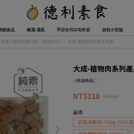
熱銷食品
補湯.湯底
平日也可以吃年菜
自包小包裝
/有蛋小包裝{任選10包。每包折5元}
大成-植物肉系列產品 純素
大成-植物肉系列產
{低溫商品}
NT$110
NT$130
品項
舒植海鮮排 /700g (10片裝