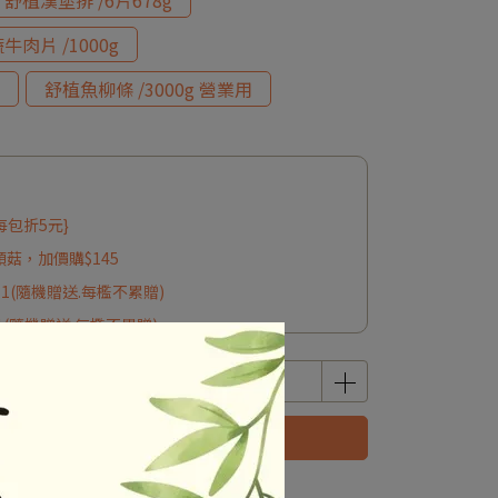
舒植漢堡排 /6片678g
牛肉片 /1000g
舒植魚柳條 /3000g 營業用
每包折5元}
頭菇，加價購$145
*1(隨機贈送.每檻不累贈)
1(隨機贈送.每檻不累贈)
立即購買