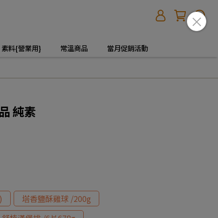
素料{營業用}
常溫商品
當月促銷活動
品 純素
)
塔香鹽酥雞球 /200g