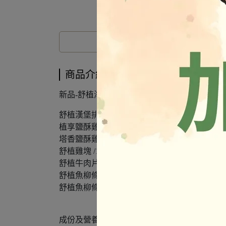
商品介紹
新品-舒植海鮮排 /700g (10片裝) 厚片(酥脆好口
舒植漢堡排 /6片678g (也可當純素牛排)
植享鹽酥雞 /1000g
塔香鹽酥雞 /200g
舒植雞塊 /1000g
舒植牛肉片 /1000g
舒植魚柳條 /1200g 自包裝
舒植魚柳條 /3000g 營業用
成份及營養標示如圖所示，若與圖片有差異時