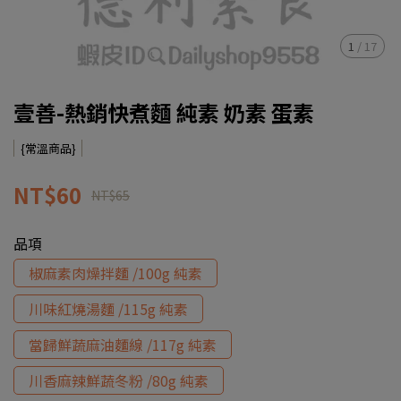
1
/
17
壹善-熱銷快煮麵 純素 奶素 蛋素
{常溫商品}
NT$60
NT$65
品項
椒麻素肉燥拌麵 /100g 純素
川味紅燒湯麵 /115g 純素
當歸鮮蔬麻油麵線 /117g 純素
川香麻辣鮮蔬冬粉 /80g 純素