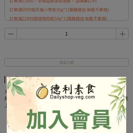
訂單滿$2000，享御品麻油猴頭菇，加價購$145
訂單滿$999贈天福小零食30g*1(隨機贈送.每檻不累贈)
訂單滿$1999贈植物肉乾50g*1(隨機贈送.每檻不累贈)
商品介紹
商品介紹
火鍋料
成份及營養標示如圖所示，若與圖片有差異時，以實際包裝
上標示為準