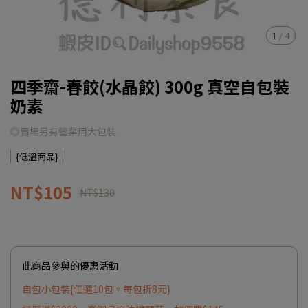
1
/
4
四季齋-春餃(水晶餃) 300g 真空自包裝
奶素
◎賣場另有營業用大包裝
{低溫商品}
NT$105
NT$130
此商品參與的優惠活動
自包小包裝{任選10包。每包折8元}