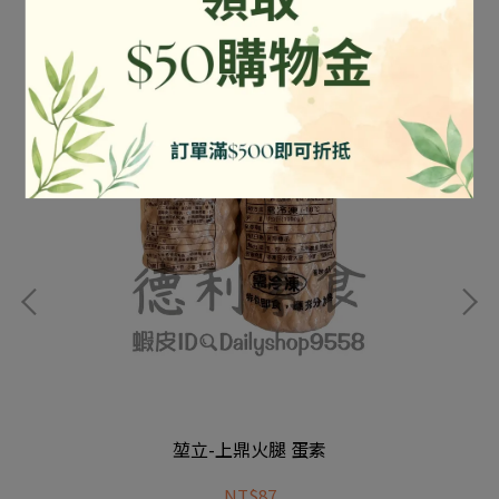
堃立-上鼎火腿 蛋素
NT$87