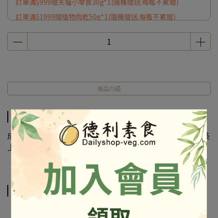
訂單滿$999贈天福小零食30g*1(隨機贈送.每檻不累贈)
訂單滿$1999贈植物肉乾50g*1(隨機贈送.每檻不累贈)
商品介紹
商品介紹
成份及營養標示如圖所示，若與圖片有差異時，以實際包裝
上標示為準
相關商品