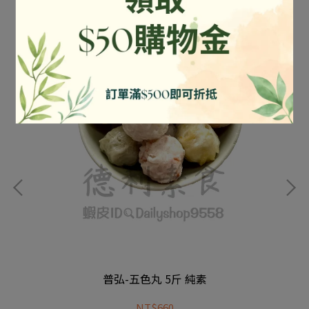
普弘-五色丸 5斤 純素
NT$660