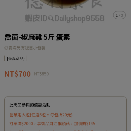
1
/
3
喬茵-椒麻雞 5斤 蛋素
◎賣場另有販售小包裝
{低溫商品}
NT$700
NT$850
此商品參與的優惠活動
營業用大包{任選6包。每包折20元}
訂單滿$2000，享御品麻油猴頭菇，加價購$145