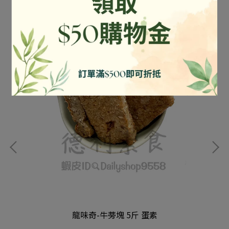
龍味奇-牛蒡塊 5斤 蛋素