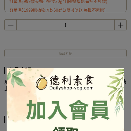
訂單滿$999贈天福小零食30g*1(隨機贈送.每檻不累贈)
訂單滿$1999贈植物肉乾50g*1(隨機贈送.每檻不累贈)
商品介紹
商品介紹
成份及營養標示如圖所示，若與圖片有差異時，以實際包裝
上標示為準
相關商品