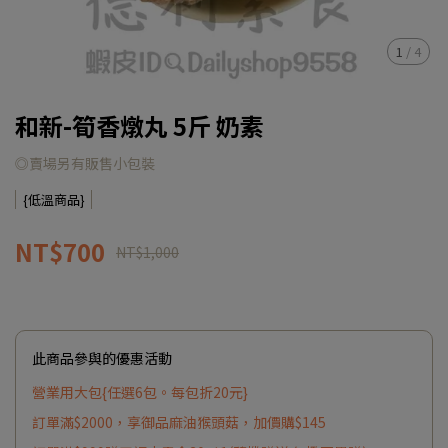
1
/
4
和新-筍香燉丸 5斤 奶素
◎賣場另有販售小包裝
{低溫商品}
NT$700
NT$1,000
此商品參與的優惠活動
營業用大包{任選6包。每包折20元}
訂單滿$2000，享御品麻油猴頭菇，加價購$145