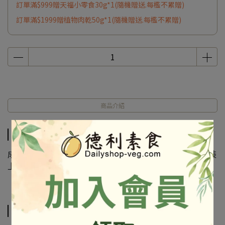
訂單滿$999贈天福小零食30g*1(隨機贈送.每檻不累贈)
訂單滿$1999贈植物肉乾50g*1(隨機贈送.每檻不累贈)
商品介紹
商品介紹
成份及營養標示如圖所示，若與圖片有差異時，以實際包裝
上標示為準
相關商品