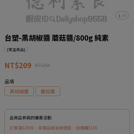
1
/
6
台塑-黑胡椒醬 蘑菇醬/800g 純素
{常溫商品}
NT$209
NT$250
品項
黑胡椒醬
蘑菇醬
此商品參與的優惠活動
訂單滿$2000，享御品麻油猴頭菇，加價購$145