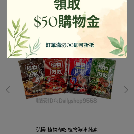
弘陽-植物肉乾.植物海味 純素