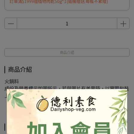
訂單滿$1999贈植物肉乾50g*1(隨機贈送.每檻不累贈)
商品介紹
商品介紹
火鍋料
成份及營養標示如圖所示，若與圖片有差異時，以實際包裝
上標示為準
相關商品