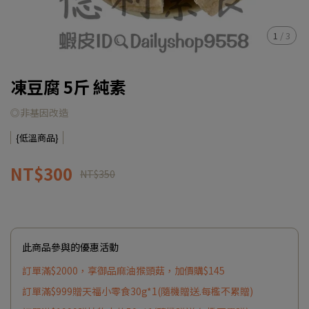
1
/
3
凍豆腐 5斤 純素
◎非基因改造
{低溫商品}
NT$300
NT$350
此商品參與的優惠活動
訂單滿$2000，享御品麻油猴頭菇，加價購$145
訂單滿$999贈天福小零食30g*1(隨機贈送.每檻不累贈)