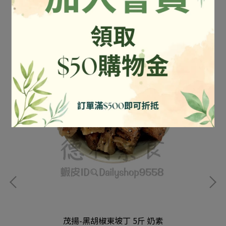
茂揚-黑胡椒東坡丁 5斤 奶素